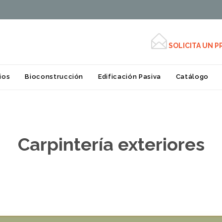

SOLICITA UN 
Skip
ios
Bioconstrucción
Edificación Pasiva
Catálogo
to
content
Carpintería exteriores