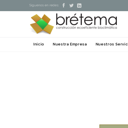



Síguenos en redes:
Inicio
Nuestra Empresa
Nuestros Servic