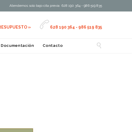
Atendemos solo bajo cita previa: 628 190 364 - 986 519 835

PRESUPUESTO »
628 190 364 - 986 519 835

Documentación
Contacto