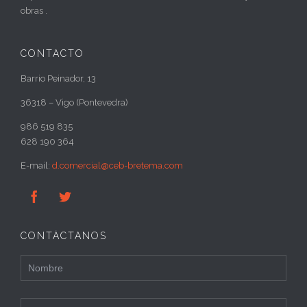
obras .
CONTACTO
Barrio Peinador, 13
36318 – Vigo (Pontevedra)
986 519 835
628 190 364
E-mail:
d.comercial@ceb-bretema.com


CONTÁCTANOS